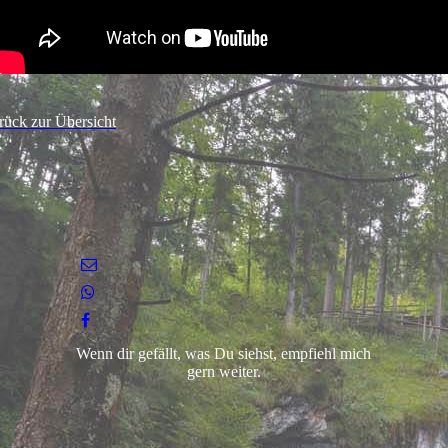
rück zur Übersicht
Wenn dir gefällt, was Du siehst, empfiehl mich
gern weiter.