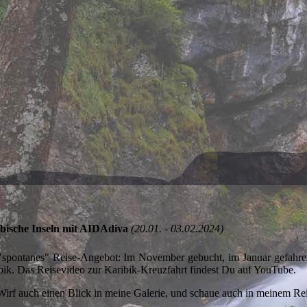
bische Inseln mit AIDAdiva
(20.01. - 03.02.2024)
"spontanes" Reise-Angebot: Im November gebucht, im Januar gefahre
bik. Das Reisevideo zur Karibik-Kreuzfahrt findest Du auf YouTube.
Wirf auch einen Blick in meine Galerie, und schaue auch in meinem Re