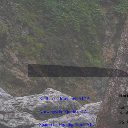
Kari
Karibische Inseln mit AIDAdiva (2024)
Ein 
Norwegische Fjorde mit AIDAperla (2023)
Kari
PS: 
Spanische Hightlights mit AIDAstella (2021)